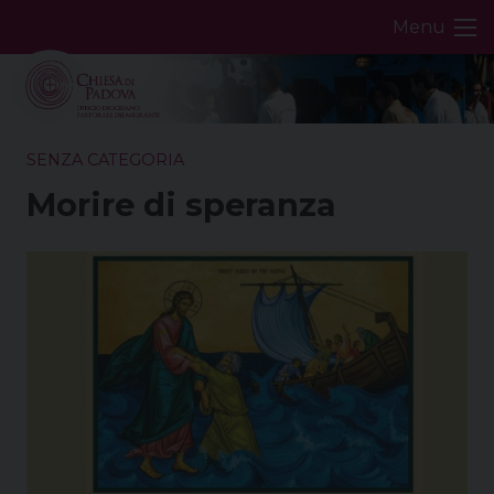
Skip
Menu
to
content
SENZA CATEGORIA
Morire di speranza