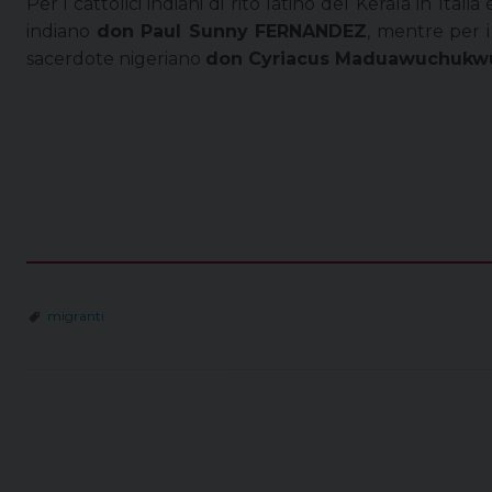
Per i cattolici indiani di rito latino del Kerala in Ita
indiano
don Paul Sunny FERNANDEZ
, mentre per i 
sacerdote nigeriano
don Cyriacus Maduawuchukw
migranti